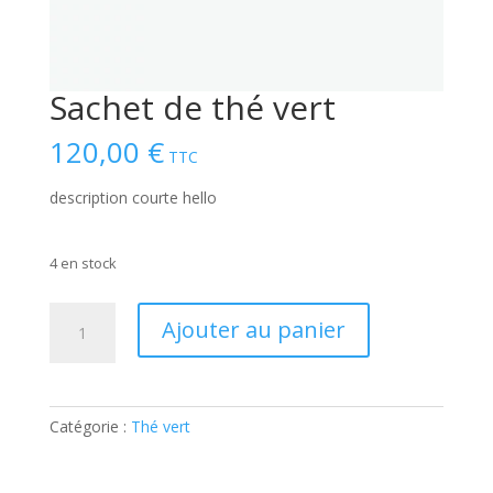
Sachet de thé vert
120,00
€
TTC
description courte hello
4 en stock
quantité
Ajouter au panier
de
Sachet
de
thé
Catégorie :
Thé vert
vert